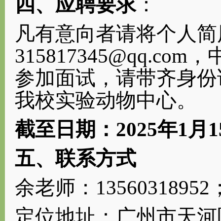
四
、应聘要求
：
凡有意
向者请将个人简
315817345@qq.com
，
参加面试，
请带
齐
身份
我校
实验动物中心
。
截至日期：
20
25
年
1
月
1
五、
联系方式
余
老师：
13560318952
定位地址：
广州市天河