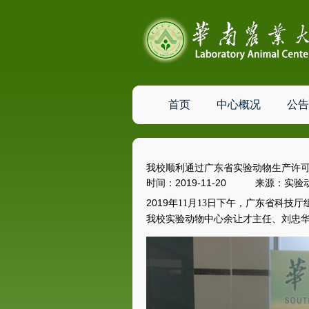
首页
中心概况
公告
我校顺利通过广东省实验动物生产许
时间：2019-11-20 来源
2019
年
11
月
13
日
下
午，广东省科技厅
我校实验动物中心
余让才
主任
、刘忠