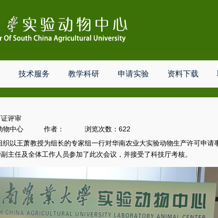
技术服务
教学科研
申请实验
资料下载
可证评审
：实验动物中心 作者： 浏览次数：
622
组织
以王萧教授为组长的
专家组
一行
对华南农业大实验动物
生产
许可申请
华副主任
及全体工作人员参加了此次会议
，并接受了科技厅考核
。